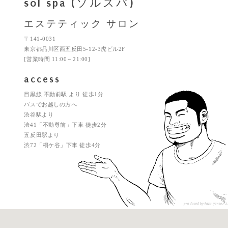
sol spa (ソルスパ)
エステティック サロン
〒141-0031
東京都品川区西五反田5-12-3虎ビル2F
[営業時間 11:00～21:00]
access
目黒線 不動前駅 より 徒歩1分
バスでお越しの方へ
渋谷駅より
渋41「不動尊前」下車 徒歩2分
五反田駅より
渋72「桐ケ谷」下車 徒歩4分
produced by kazu.yanse
さん