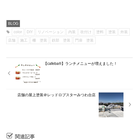
BLOG
color
DIY
リノベーション
内装
吹付け
塗料
塗装
外装
店舗
施工
柵 塗装
鉄部 塗装
門扉 塗装
【cafeba®】ランチメニューが増えました！
店舗の屋上塗装＠レッドロブスターみつわ台店
関連記事