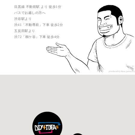
目黒線 不動前駅 より 徒歩1分
バスでお越しの方へ
渋谷駅より
渋41「不動尊前」下車 徒歩2分
五反田駅より
渋72「桐ケ谷」下車 徒歩4分
produced by kazu.yanse
さん