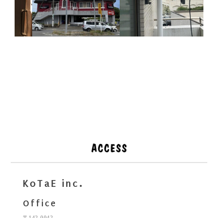
KoTaE inc.
Office
〒142-0042