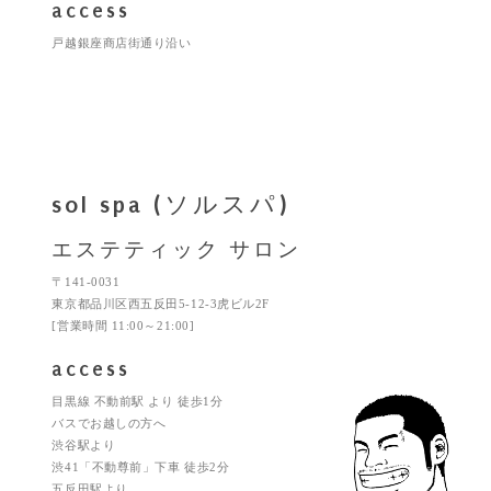
access
戸越銀座商店街通り沿い
sol spa (ソルスパ)
エステティック サロン
〒141-0031
東京都品川区西五反田5-12-3虎ビル2F
[営業時間 11:00～21:00]
access
目黒線 不動前駅 より 徒歩1分
バスでお越しの方へ
渋谷駅より
渋41「不動尊前」下車 徒歩2分
五反田駅より