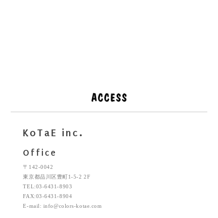
KoTaE inc.
Office
〒142-0042
東京都品川区豊町1-5-2 2F
TEL:03-6431-8903
FAX:03-6431-8904
E-mail: info@colors-kotae.com