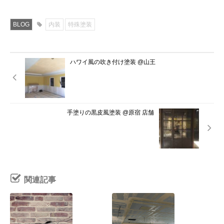
BLOG
内装
特殊塗装
ハワイ風の吹き付け塗装 @山王
手塗りの黒皮風塗装 @原宿 店舗
関連記事