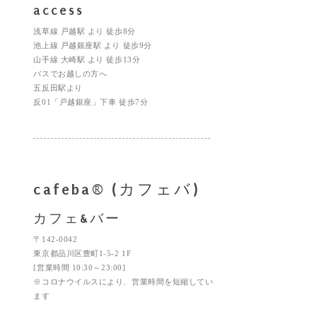
access
浅草線 戸越駅 より 徒歩8分
池上線 戸越銀座駅 より 徒歩9分
山手線 大崎駅 より 徒歩13分
バスでお越しの方へ
五反田駅より
反01「戸越銀座」下車 徒歩7分
cafeba® (カフェバ)
カフェ&バー
〒142-0042
東京都品川区豊町1-5-2 1F
[営業時間 10:30～23:00]
※コロナウイルスにより、営業時間を短縮してい
ます