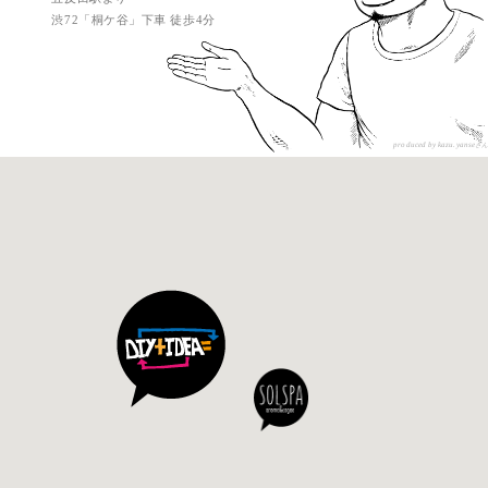
渋72「桐ケ谷」下車 徒歩4分
produced by kazu.yanse
さん