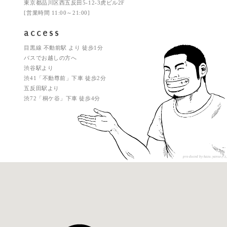
東京都品川区西五反田5-12-3虎ビル2F
[営業時間 11:00～21:00]
access
目黒線 不動前駅 より 徒歩1分
バスでお越しの方へ
渋谷駅より
渋41「不動尊前」下車 徒歩2分
五反田駅より
渋72「桐ケ谷」下車 徒歩4分
produced by kazu.yanse
さん