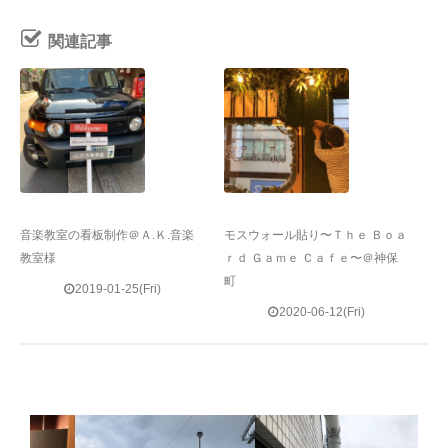
関連記事
音楽教室の看板制作＠Ａ.Ｋ.音楽
モスウォール貼り〜Ｔｈｅ Ｂｏａ
教室様
ｒｄ Ｇａｍｅ Ｃａｆｅ〜＠神保
町
2019-01-25(Fri)
2020-06-12(Fri)