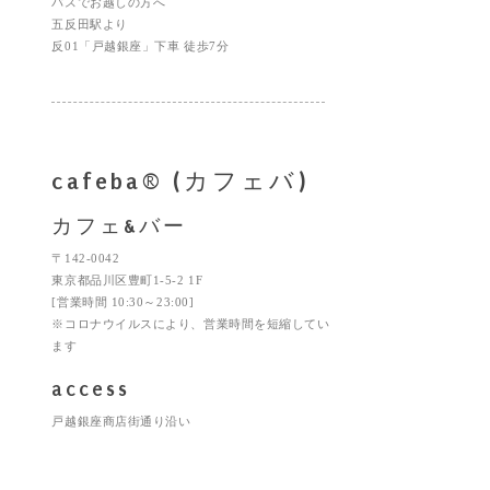
バスでお越しの方へ
五反田駅より
反01「戸越銀座」下車 徒歩7分
cafeba® (カフェバ)
カフェ&バー
〒142-0042
東京都品川区豊町1-5-2 1F
[営業時間 10:30～23:00]
※コロナウイルスにより、営業時間を短縮してい
ます
access
戸越銀座商店街通り沿い