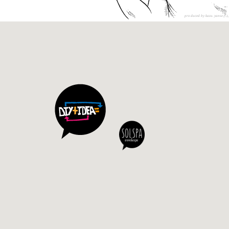
produced by kazu.yanse
さん