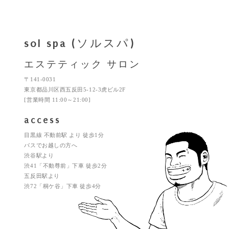
sol spa (ソルスパ)
エステティック サロン
〒141-0031
東京都品川区西五反田5-12-3虎ビル2F
[営業時間 11:00～21:00]
access
目黒線 不動前駅 より 徒歩1分
バスでお越しの方へ
渋谷駅より
渋41「不動尊前」下車 徒歩2分
五反田駅より
渋72「桐ケ谷」下車 徒歩4分