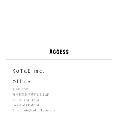
KoTaE inc.
Office
〒142-0042
東京都品川区豊町1-5-2 2F
TEL:03-6431-8903
FAX:03-6431-8904
E-mail: info@colors-kotae.com