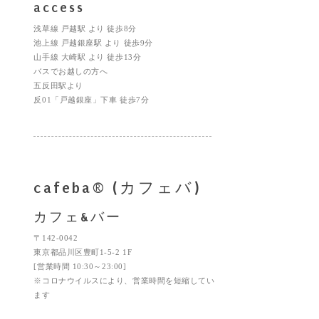
access
浅草線 戸越駅 より 徒歩8分
池上線 戸越銀座駅 より 徒歩9分
山手線 大崎駅 より 徒歩13分
バスでお越しの方へ
五反田駅より
反01「戸越銀座」下車 徒歩7分
cafeba® (カフェバ)
カフェ&バー
〒142-0042
東京都品川区豊町1-5-2 1F
[営業時間 10:30～23:00]
※コロナウイルスにより、営業時間を短縮してい
ます