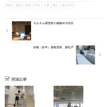
団地
塗料
塗装
外装
工事
施工
集合住宅
モルタル調塗装の補修＠渋谷区
折板（折半）屋根塗装 新松戸
関連記事