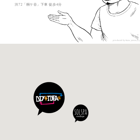
渋72「桐ケ谷」下車 徒歩4分
produced by kazu.yanse
さん