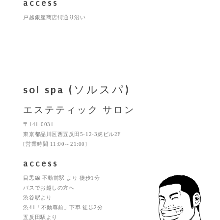
access
戸越銀座商店街通り沿い
sol spa (ソルスパ)
エステティック サロン
〒141-0031
東京都品川区西五反田5-12-3虎ビル2F
[営業時間 11:00～21:00]
access
目黒線 不動前駅 より 徒歩1分
バスでお越しの方へ
渋谷駅より
渋41「不動尊前」下車 徒歩2分
五反田駅より