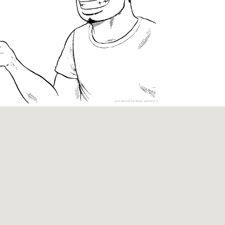
produced by kazu.yanse
さん