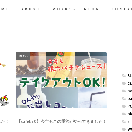
OME
ABOUT
WORKS
BLOG
CONTA
BLOG
BL
ca
ho
pa
PC
pl
sh
した！
【cafeba®】今年もこの季節がやってきました！
WO