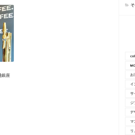
そ
co
MO
お
越銀座
イ
サ
ジ
デ
マ
リ