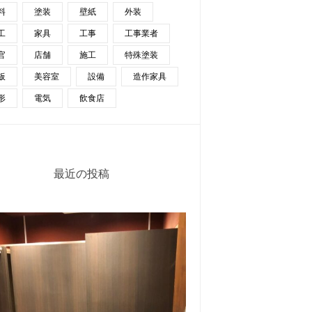
料
塗装
壁紙
外装
工
家具
工事
工事業者
官
店舗
施工
特殊塗装
板
美容室
設備
造作家具
形
電気
飲食店
最近の投稿