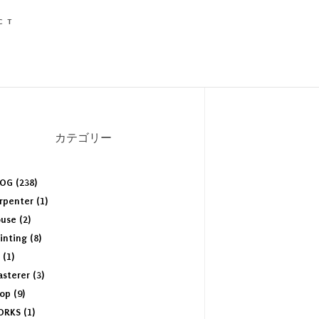
CT
カテゴリー
OG (238)
rpenter (1)
use (2)
inting (8)
 (1)
asterer (3)
op (9)
RKS (1)