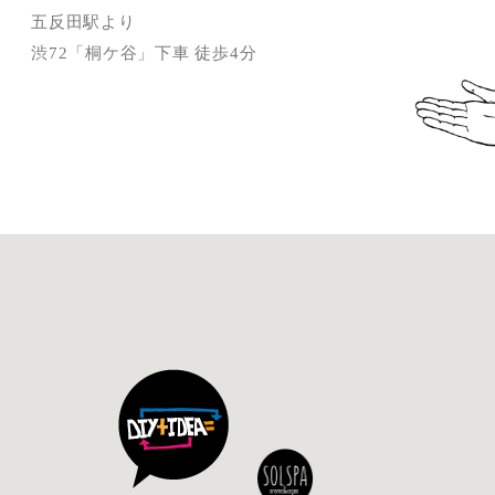
五反田駅より
渋72「桐ケ谷」下車 徒歩4分