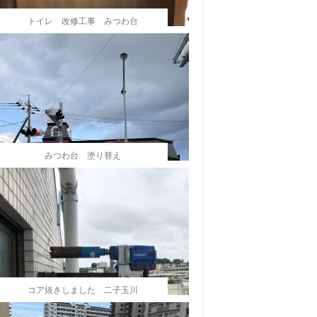
トイレ 改修工事 みつわ台
みつわ台 塗り替え
コア抜きしました 二子玉川