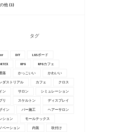
の他 (1)
タグ
lor
DIY
LGSボード
RTEX
RPG
RPGカフェ
洒落
かっこいい
かわいい
ンダストリアル
カフェ
クロス
イン
サロン
シミュレーション
ブリ
スケルトン
ディスプレイ
ザイン
バー施工
ヘアーサロン
ンション
モールテックス
ノベーション
内装
吹付け