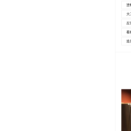
塗
大
左
看
造