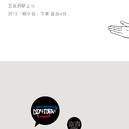
五反田駅より
渋72「桐ケ谷」下車 徒歩4分