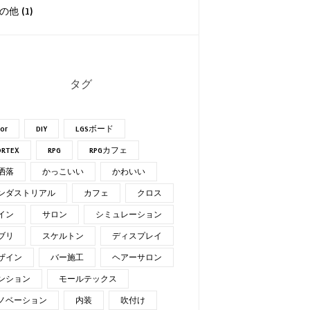
の他 (1)
タグ
lor
DIY
LGSボード
RTEX
RPG
RPGカフェ
洒落
かっこいい
かわいい
ンダストリアル
カフェ
クロス
イン
サロン
シミュレーション
ブリ
スケルトン
ディスプレイ
ザイン
バー施工
ヘアーサロン
ンション
モールテックス
ノベーション
内装
吹付け