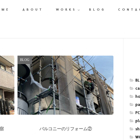
OME
ABOUT
WORKS
BLOG
CONTA
BLOG
BL
ca
ho
pa
PC
pl
sh
宿
バルコニーのリフォーム②
WO