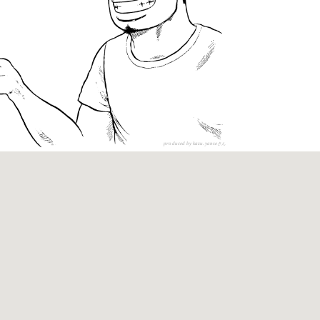
produced by kazu.yanse
さん