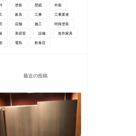
料
塗装
壁紙
外装
工
家具
工事
工事業者
官
店舗
施工
特殊塗装
板
美容室
設備
造作家具
形
電気
飲食店
最近の投稿