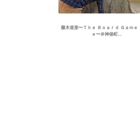
擬木造形〜Ｔｈｅ Ｂｏａｒｄ Ｇａｍｅ
ｅ〜＠神保町...