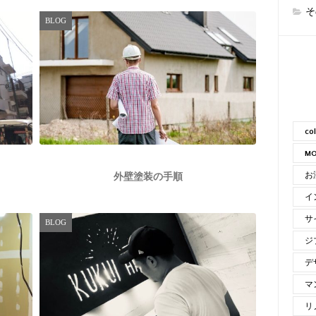
そ
BLOG
co
MO
お
外壁塗装の手順
イ
サ
BLOG
ジ
デ
マ
リ