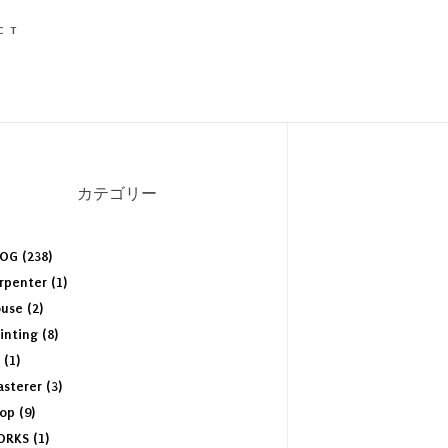
CT
カテゴリー
OG (238)
rpenter (1)
use (2)
inting (8)
 (1)
asterer (3)
op (9)
RKS (1)