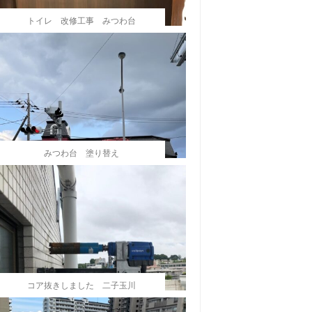
トイレ 改修工事 みつわ台
みつわ台 塗り替え
コア抜きしました 二子玉川