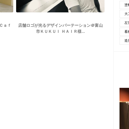
塗
大
左
 Ｃａｆ
店舗ロゴが光るデザインパーテーション＠富山
市ＫＵＫＵＩ ＨＡＩＲ様...
看
造